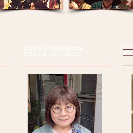
VIOROU by shingo Onodera
ＡＹ
ＰＨＯＴＯ ＳＴＵＤＩＯ
ＰＨ