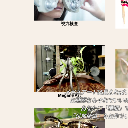
視力検査
メガネアートは見えれば
Megane Art
お洒落ならそれでいい
あなたに「機能」で
「付加価値」をお作りい