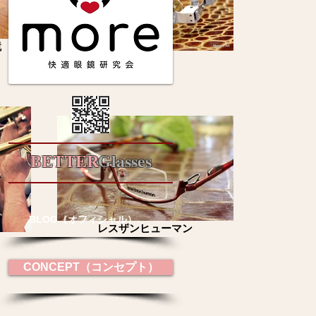
鏡
検査
BETTER
Glasses
BLOG（オフィシャル）
レスザンヒューマン
CONCEPT（コンセプト）