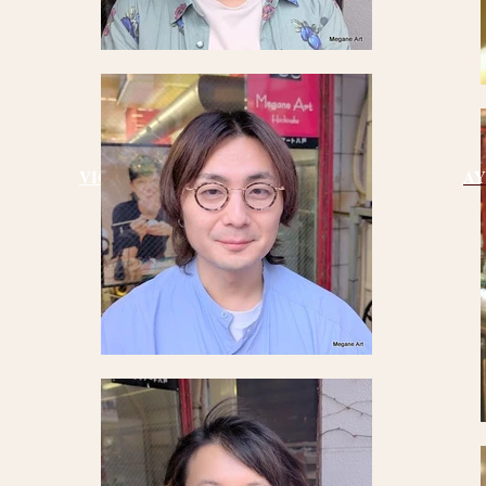
VIOROU by Shingo Onodera
AY