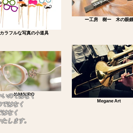
ー工房 樹ー 木の眼
カラフルな写真の小道具
KAMURO
いいのではなく
Megane Art
のではなく
はなく
たします。