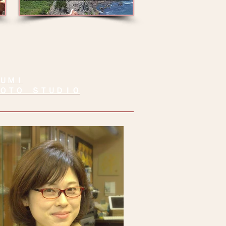
ＵＭＩ
ＯＴＯ ＳＴＵＤＩＯ