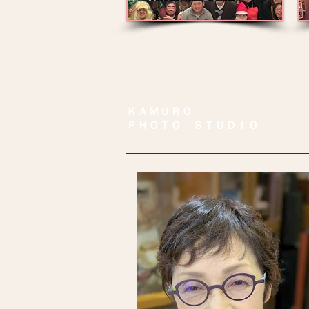
ＫＡＭＵＲＯ
ＰＨＯＴＯ ＳＴＵＤＩＯ