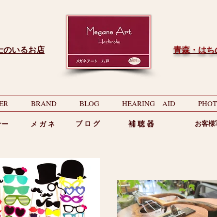
士のいるお店
​青森・は
ER
BRAND
BLOG
HEARING AID
PHOT
ブ ロ グ
補 聴 器
お客様
ナー
メ ガ ネ