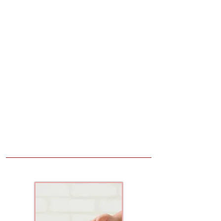
うわさ２
新聞の翌日掲載、高校受験問題やセンター試
験を
今でも問いているらしい・・・
うわさ３
図書館にsora君と行くのが日課らしい・・・
趣 味/
写真撮影、写真展鑑賞
、料理などなど。