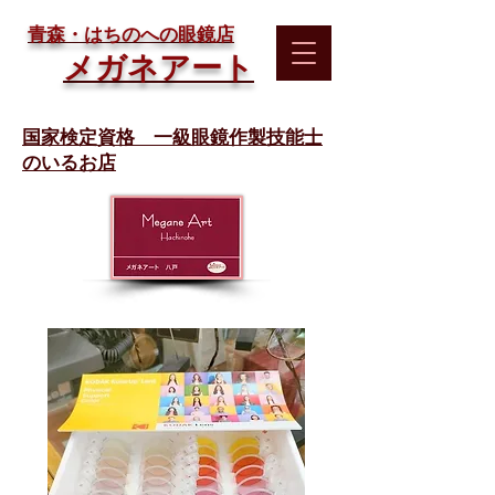
​青森・はちのへの眼鏡店
メガネアート
国家検定資格 一級眼鏡作製技能士
のいるお店