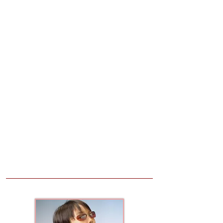
うわさ２
今年も・くま@三戸高先生と弘前コンセール
リベルテ演奏会に出たがっているらし
い・・・
うわさ３
非常勤でメガネアートで働いているらし
い・・・
趣 味/
吹奏楽（トランペット）、カラオケ、洋服収
集など
。