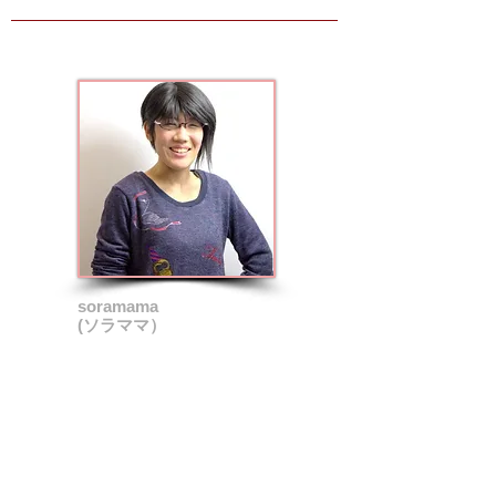
soramama
(ソラママ）
198〇年△月
八戸市白銀町にて誕生♪
うわさ１
中学校時代は茶道部だったらしい・・・