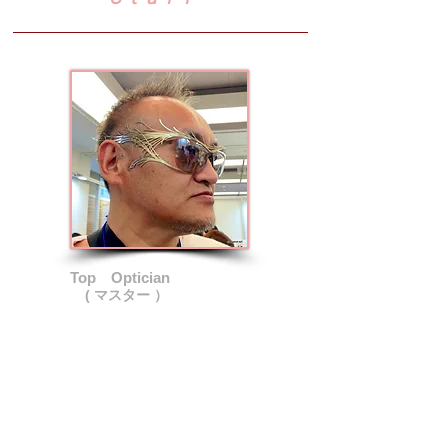
Top
Optician
( マスター ）
19△〇年11月
八戸市白銀町に帝王切開で誕生！
(お医者さんがメスを入れすぎて肩に傷
が・・・笑）