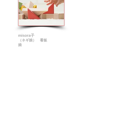
misora子
（ネギ娘） 看板
娘
1992年△月
八戸市白銀町に普通分娩？にて４人兄弟の
３番目で誕生♪
三戸小・三戸中・三戸高校と吹奏楽部に９年
間在籍！
うわさ１
吹奏楽コンクールで県大会・東北大会の出場
が
常連だったらしい・・・