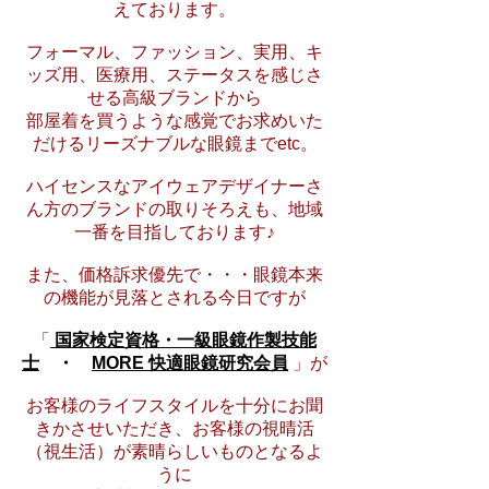
えております。
フォーマル、ファッション、実用、キ
ッズ用、医療用、ステータスを感じさ
せる高級ブランドから
部屋着を買うような感覚でお求めいた
だけるリーズナブルな眼鏡までetc。
ハイセンスなアイウェアデザイナーさ
ん方のブランドの取りそろえも、地域
一番を目指しております♪
また、価格訴求優先で・・・眼鏡本来
の機能が見落とされる今日ですが
「
国家検定資格・一級眼鏡作製技能
士
・
MORE 快適眼鏡研究会員
」が
お客様のライフスタイルを十分にお聞
きかさせいただき、お客様の視晴活
（視生活）が素晴らしいものとなるよ
うに