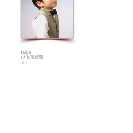
taiga
(チビ眼鏡職
人）
1998年△月生まれ ！
仮の姿/三戸小学校４年生に在学中♪
本当の姿/生後から・・
・眼鏡一筋１０年で
土・日は
店頭のパソコンでデザインを
製作しているらしい・・・