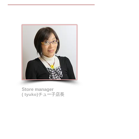
Store manager
( tyuko)チュー子店長
19〇△年12月
八戸市鮫町に普通分娩？にて４人兄弟の
３番目で誕生♪