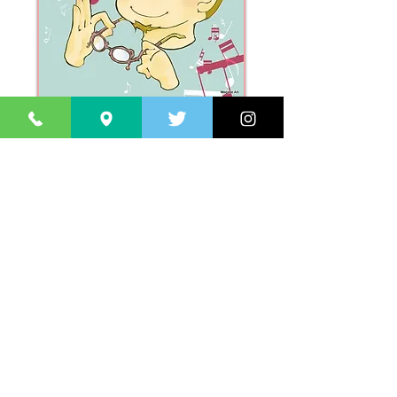
Y . ATOMURA
認定眼鏡士ＳＳ級
1983年 5月
認定眼鏡士取得！（現在・SS級認定眼鏡
士）
http://www.megane-joa.or.jp/