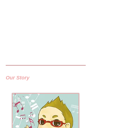
趣 味/
ポケモンと ブロック遊び ！
特 技/
保育所時代からの米研ぎ
。
Our Story