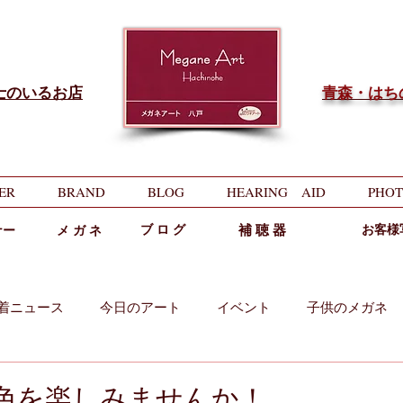
士のいるお店
​青森・は
ER
BRAND
BLOG
HEARING AID
PHOT
ブ ロ グ
補 聴 器
お客様
ナー
メ ガ ネ
着ニュース
今日のアート
イベント
子供のメガネ
両用
中近両用
で秋色を楽しみませんか！