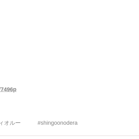
p/7496p
ヴィオルー
#shingoonodera