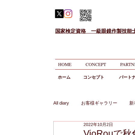
国家検定資格 一級眼鏡作製技能
HOME
CONCEPT
PARTN
ホーム
​コンセプト
パート
All diary
お客様ギャラリー
新
2022年10月2日
メガネのニコニコ相談
遠近
VioRou