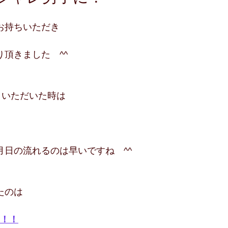
お持ちいただき
頂きました　^^
りいただいた時は
月日の流れるのは早いですね　^^
たのは
ア！！