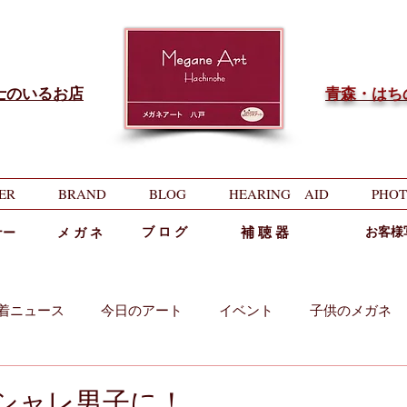
士のいるお店
​青森・は
ER
BRAND
BLOG
HEARING AID
PHOT
ブ ロ グ
補 聴 器
お客様
ナー
メ ガ ネ
着ニュース
今日のアート
イベント
子供のメガネ
両用
中近両用
でオシャレ男子に！