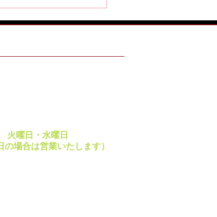
ING HOURS
 ～ 18:00
・祝日
、絶賛 「みそ餅」 制
 ～ 18:00
です
休日
週
火曜日・水曜日
日の場合は営業いたします）
ay・VISA・JCB など
レジットカードご利用
けます。