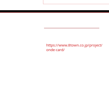
TESTIMONIALS
おんでカード加盟店
駐車場を
ご利用ください
！！
https://www.8town.co.jp/project/
onde-card/
VioRouのサングラスと三社大
祭期間中の営業時間のお知ら
おすすめ駐車場
せ！
※「番町さくら野パーキング」
※「オーク駐車場」
※「タイムズ三日町パーキング」
※「八日町中央パーキング」
八戸まちなか共通駐車券を
差し上げております。
駐車場のマップは