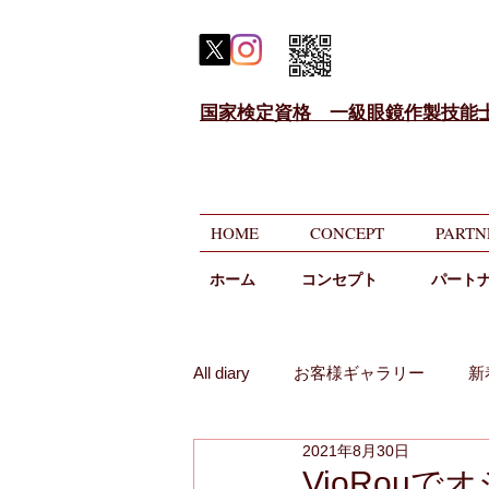
国家検定資格 一級眼鏡作製技能
HOME
CONCEPT
PARTN
ホーム
​コンセプト
パート
All diary
お客様ギャラリー
新
2021年8月30日
メガネのニコニコ相談
遠近
VioRou