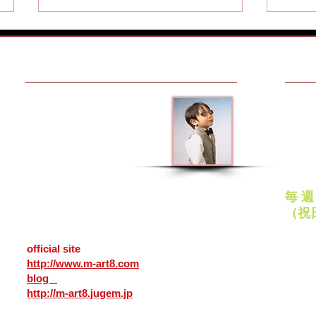
MAKE AN APPOINTMENT
OPEN
メガネアート八戸
平日
10:00
青森県八戸市番町２５
ナクイサンポートビル１Ｆ
日曜
ゴルフには「歩」AYUMIのサ
只今
（カネイリ様向い）
11:00
031-0031
〒
ングラス
作中
定
ＴＥＬ
0178-45-0178
毎 
25,
Bancho Hachinohe
city Aomori
（祝
031-0031 Japan
PayP
official site
各種ク
http://www.m-art8.com
いただ
blog
http://m-art8.jugem.jp