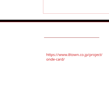
TESTIMONIALS
おんでカード加盟店
駐車場を
ご利用ください
！！
https://www.8town.co.jp/project/
onde-card/
丹羽雅彦・１０周年モデルの
お客様
おすすめ駐車場
※「番町さくら野パーキング」
※「オーク駐車場」
※「タイムズ三日町パーキング」
※「八日町中央パーキング」
八戸まちなか共通駐車券を
差し上げております。