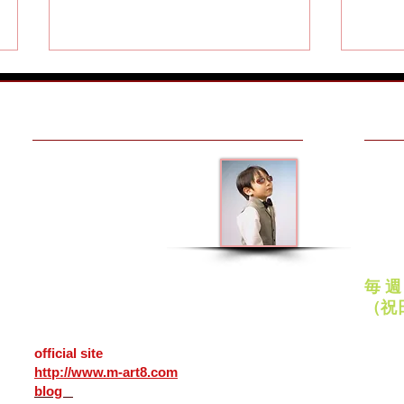
MAKE AN APPOINTMENT
OPEN
メガネアート八戸
平日
10:00
青森県八戸市番町２５
ナクイサンポートビル１Ｆ
日曜
越前國甚六作・米谷眼鏡のお
今だ
（カネイリ様向い）
11:00
031-0031
〒
客様
る（
定
ＴＥＬ
0178-45-0178
毎 
25,
Bancho Hachinohe
city Aomori
（祝
031-0031 Japan
PayP
official site
各種ク
http://www.m-art8.com
いただ
blog