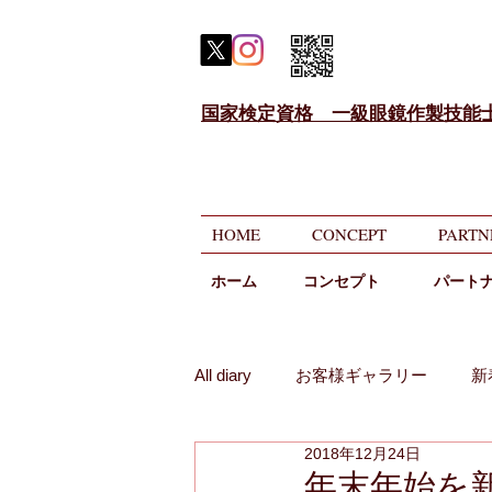
国家検定資格 一級眼鏡作製技能
HOME
CONCEPT
PARTN
ホーム
​コンセプト
パート
All diary
お客様ギャラリー
新
2018年12月24日
メガネのニコニコ相談
遠近
年末年始を