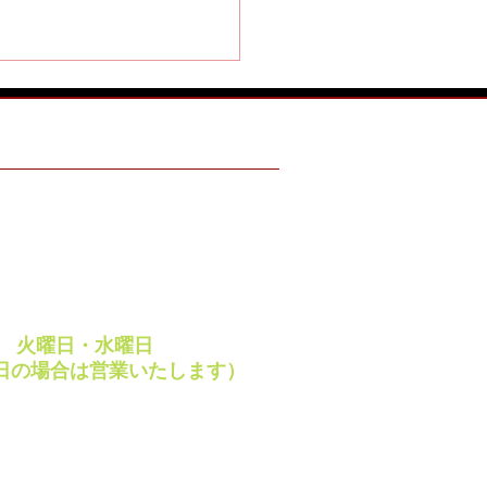
ING HOURS
 ～ 18:00
・祝日
から楽しいメガネを掛け
 ～ 18:00
ベベル）
休日
週
火曜日・水曜日
日の場合は営業いたします）
ay・VISA・JCB など
レジットカードご利用
けます。