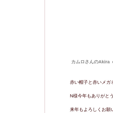
カムロさんのAkira  c
赤い帽子と赤いメガ
N様今年もありがと
来年もよろしくお願