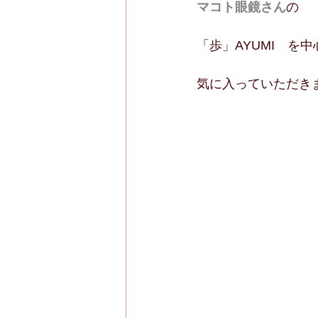
マコト眼鏡さん
の
「歩」AYUMI　を
気に入っていただき