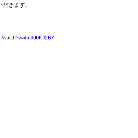
いだきます。
om/watch?v=4m3d0K-l2BY