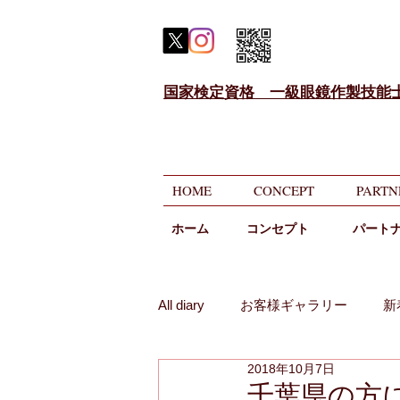
国家検定資格 一級眼鏡作製技能
HOME
CONCEPT
PARTN
ホーム
​コンセプト
パート
All diary
お客様ギャラリー
新
2018年10月7日
メガネのニコニコ相談
遠近
千葉県の方に