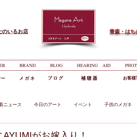
士のいるお店
​青森・は
ER
BRAND
BLOG
HEARING AID
PHOT
ブ ロ グ
補 聴 器
お客様
ナー
メ ガ ネ
着ニュース
今日のアート
イベント
子供のメガネ
両用
中近両用
AYUMIがお嫁入り！