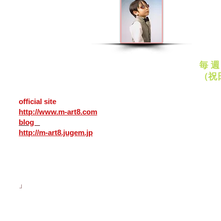
メガネアート八戸
平日
10:00
青森県八戸市番町２５
ナクイサンポートビル１Ｆ
日曜
ゴルフには「歩」AYUMIのサ
只今
（カネイリ様向い）
11:00
031-0031
〒
ングラス
作中
定
ＴＥＬ
0178-45-0178
毎 
25,
Bancho Hachinohe
city Aomori
（祝
031-0031 Japan
PayP
official site
各種ク
http://www.m-art8.com
いただ
blog
http://m-art8.jugem.jp
」