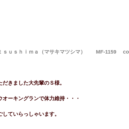
ｕｓｈｉｍａ（マサキマツシマ）　　MF-1159 　col
ただきました大先輩のＳ様。
ウオーキングランで体力維持・・・
ごしていらっしゃいます。