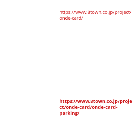
駐車場を
ご利用ください
！！
https://www.8town.co.jp/project/
onde-card/
VioRouのサングラスと三社大
祭期間中の営業時間のお知ら
おすすめ駐車場
せ！
※「番町さくら野パーキング」
※「オーク駐車場」
※「タイムズ三日町パーキング」
※「八日町中央パーキング」
八戸まちなか共通駐車券を
差し上げております。
駐車場のマップは
こちら↓
https://www.8town.co.jp/proje
ct/onde-card/onde-card-
parking/