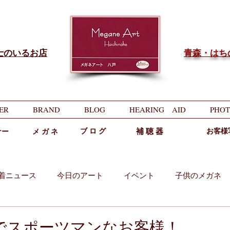
士のいるお店
​青森・は
ER
BRAND
BLOG
HEARING AID
PHOT
ブ ロ グ
補 聴 器
お客様
ナー
メ ガ ネ
着ニュース
今日のアート
イベント
子供のメガネ
両用
中近両用
でスポーツマンなお客様！