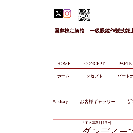
国家検定資格 一級眼鏡作製技能
HOME
CONCEPT
PARTN
ホーム
​コンセプト
パート
All diary
お客様ギャラリー
新
2015年6月13日
メガネのニコニコ相談
遠近
ダンディー