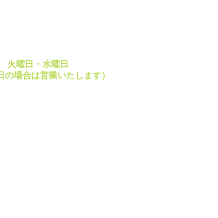
 ～ 18:00
・祝日
、絶賛 「みそ餅」 制
 ～ 18:00
です
休日
週
火曜日・水曜日
日の場合は営業いたします）
ay・VISA・JCB など
レジットカードご利用
けます。