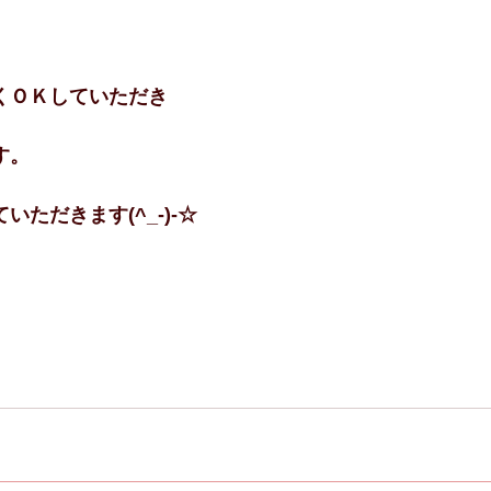
くＯＫしていただき
す。
ただきます(^_-)-☆