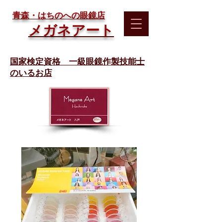
​青森・はちのへの眼鏡店
メガネアート
国家検定資格 一級眼鏡作製技能士
のいるお店