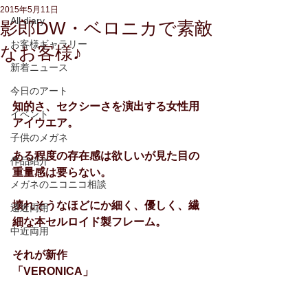
2015年5月11日
All diary
影郎DW・ベロニカで素敵
お客様ギャラリー
なお客様♪
新着ニュース
今日のアート
知的さ、セクシーさを演出する女性用
イベント
アイウエア。
子供のメガネ
ある程度の存在感は欲しいが見た目の
作品紹介
重量感は要らない。
メガネのニコニコ相談
壊れそうなほどにか細く、優しく、繊
遠近両用
細な本セルロイド製フレーム。
中近両用
それが新作
「VERONICA」　　　　　　　　　　