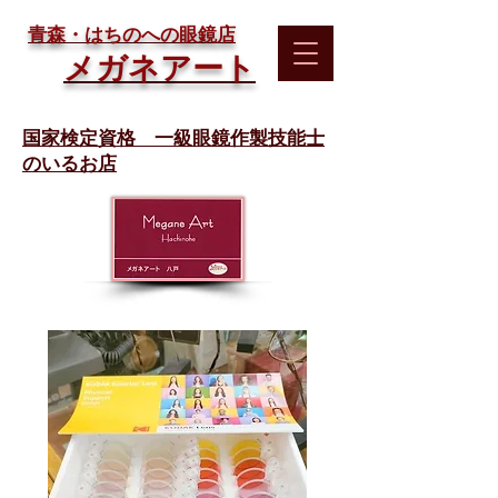
​青森・はちのへの眼鏡店
メガネアート
国家検定資格 一級眼鏡作製技能士
のいるお店