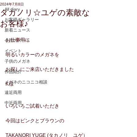
2024年7月8日
All diary
タカノリ☆ユゲの素敵な
お客様ギャラリー
お客様♪
新着ニュース
お仕事用に
今日のアート
イベント
明るいカラーのメガネを
子供のメガネ
お探しにご来店いただきました
作品紹介
メガネのニコニコ相談
K様
遠近両用
中近両用
いろいろご試着いただき
今回はピンクとブラウンの
TAKANORI YUGE (タカノリ　ユゲ）