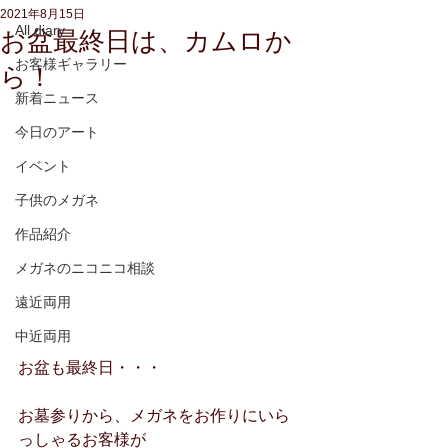
2021年8月15日
All diary
お盆最終日は、カムロか
お客様ギャラリー
ら！
新着ニュース
今日のアート
イベント
子供のメガネ
作品紹介
メガネのニコニコ相談
遠近両用
中近両用
お盆も最終日・・・
お墓参りから、メガネをお作りにいら
っしゃるお客様が