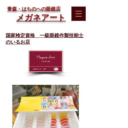
​青森・はちのへの眼鏡店
メガネアート
国家検定資格 一級眼鏡作製技能士
のいるお店