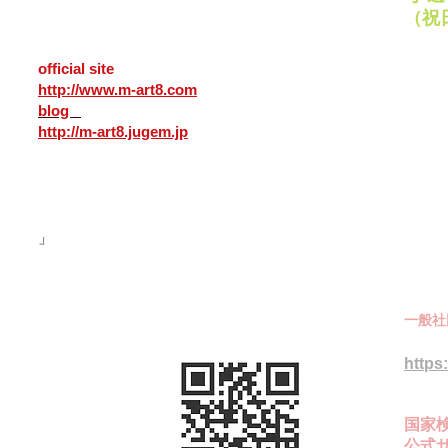
25,
Bancho Hachinohe
city Aomori
（祝
031-0031 Japan
PayP
official site
各種ク
http://www.m-art8.com
いただ
blog
http://m-art8.jugem.jp
」
一般社
国家
https:/
国家
公式