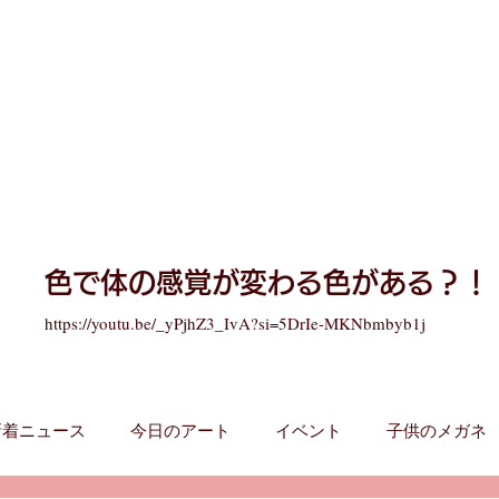
​色で体の感覚が変わる色がある？！
https://youtu.be/_yPjhZ3_IvA?si=5DrIe-MKNbmbyb1j
新着ニュース
今日のアート
イベント
子供のメガネ