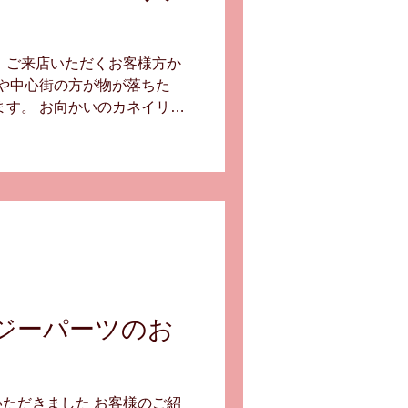
 ご来店いただくお客様方か
郷や中心街の方が物が落ちた
ます。 お向かいのカネイリさ
業できないでいます。 NTT
行止めで 朝晩の車の渋滞も
、八戸線も長期の運休です
す。 ∞ ∞ ∞ ∞ ∞ ∞
さて・・・ 丈夫でしっかりした
カーさん小田幸さんから
p/company01.html 当店で人気のモ
いものを長くお使いになりた
イテムになります。 是非お手
AN ジーパーツのお
お確かめください ^^ ＃メ
DOLtitanium ＃リドルチ
ただきました お客様のご紹