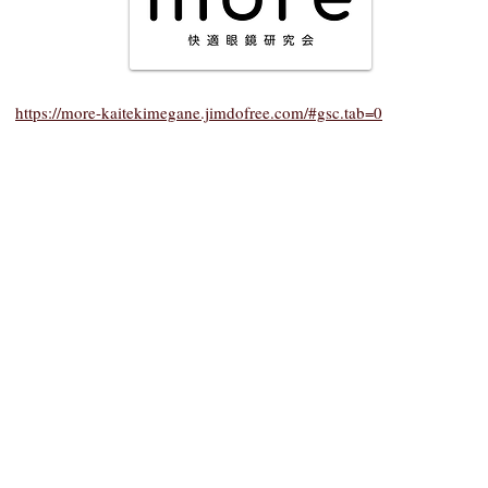
https://more-kaitekimegane.jimdofree.com/#gsc.tab=0