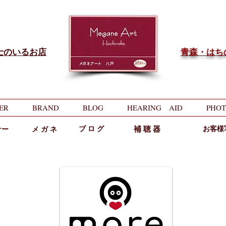
士のいるお店
​青森・は
ER
BRAND
BLOG
HEARING AID
PHOT
ブ ロ グ
補 聴 器
お客様
ナー
メ ガ ネ