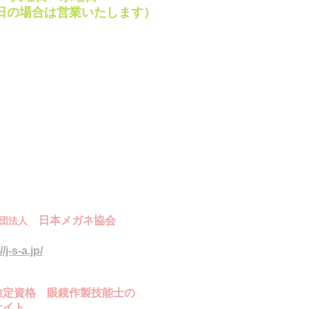
日の場合は営業いたします）
ay・VISA・JCB など
レジットカードご利用
けます。
日本メガネ協会
団法人
一級眼鏡作製技能士
検定資格
/j-s-a.jp/
検定資格
眼鏡作製技能士の
サイト