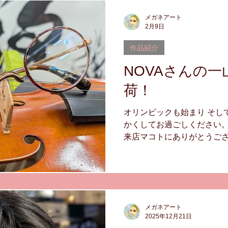
両用
中近両用
メガネアート
2月9日
作品紹介
NOVAさんの
荷！
オリンピックも始まり そし
かくしてお過ごしください。
来店マコトにありがとうござ
ていただきます。 入荷情報で
んより https://nova-opt
テムが入荷しました！ https://nov
https://nova-opt.co.jp/
ドアイテム しっかりとした
メガネアート
アイテムです。 是非ご試着
2025年12月21日
さい ^^ ＃NOVA ＃一山