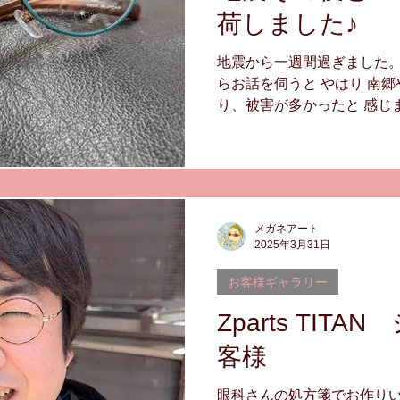
荷しました♪
地震から一週間過ぎました。
らお話を伺うと やはり 南
り、被害が多かったと 感じ
んは、一週間たっても まだ営
の鉄塔の破損で４５号線が通
すごいです。 バスも遅れて
ね。 一日も早い復旧を願いま
∞ ∞ ∞ ∞ ∞ ∞ さて
メガネアート
物つくりをする 福井のメー
2025年3月31日
http://www.odakoh-inc.j
デルが入荷しています。 良
お客様ギャラリー
いお客様方に おすすめのア
Zparts TIT
に取って、作りこみの良さを
ガネ八戸 ＃チタンのメガネ ＃RI
客様
タン ＃一級眼鏡作成技能士
眼科さんの処方箋でお作りい