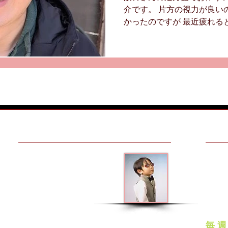
介です。 片方の視力が良い
かったのですが 最近疲れる
の視力が乱視と近視で 不同
目をうまく使えてない 状態な
MAKE AN APPOINTMENT
OPEN
メガネアート八戸
平日
10:00
青森県八戸市番町２５
ナクイサンポートビル１Ｆ
日曜
（カネイリ様向い）
11:00
031-0031
〒
定
ＴＥＬ
0178-45-0178
毎 