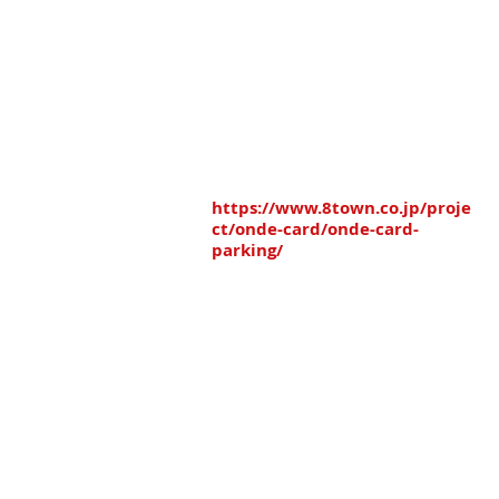
※「オーク駐車場」
※「タイムズ三日町パーキング」
※「八日町中央パーキング」
八戸まちなか共通駐車券を
差し上げております。
駐車場のマップは
こちら↓
https://www.8town.co.jp/proje
ct/onde-card/onde-card-
parking/