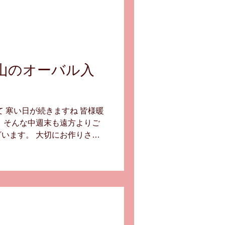
一山のオーバル入
て 寒い日が続きますね 皆様暖
 そんな中週末も遠方よりご
います。 大切にお作りさせ
す！ 福井県鯖江のNOVAさ
.co.jp/ 一山のオーバルで素敵なアイ
a-opt.co.jp/pages/57/
pages/57/ NONAさんのハンドメイ
掛け心地と鼻パットが 人気の
して一山の良さをご体感くだ
メガネ ＃一山フレーム ＃オーバ