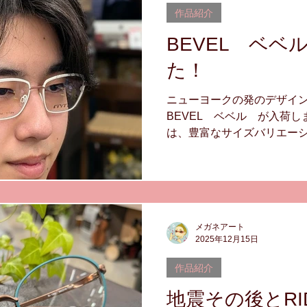
ル ＃チタン ＃１級眼鏡作製
作品紹介
BEVEL ベベ
た！
ニューヨークの発のデザイン
BEVEL ベベル が入荷しました
は、豊富なサイズバリエー
カラーリングで掛けても見ら
です。 自分へのクリスマス
張ったご褒美に新しいメガネ
モデルは、メガネアートのス
ました。 ちょっと表情が硬
メガネアート
笑顔バージョンで ^^
2025年12月15日
作品紹介
地震その後とRIDO