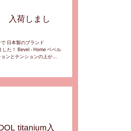
技能士
ル 入荷しまし
で 日本製のブランド
！ Bevel - Home ベベル
ションとテンションの上がる
れても楽しくなる フレーム
プレゼントや 自分への一年頑
はいかがでしょうか ^^ 各
タッフ K君に掛けてもらい
いですね（笑） 次回からは、
L titanium入