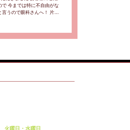
ので 今までは特に不自由がな
と言うので眼科さんへ！ 片方
視の状態。 片目だけ使って両
ので疲れますね。...
ING HOURS
 ～ 18:00
・祝日
 ～ 18:00
休日
週
火曜日・水曜日