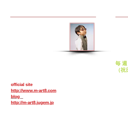
MAKE AN APPOINTMENT
OPEN
メガネアート八戸
平日
10:00
青森県八戸市番町２５
ナクイサンポートビル１Ｆ
日曜
（カネイリ様向い）
11:00
031-0031
〒
定
ＴＥＬ
0178-45-0178
毎 
25,
Bancho Hachinohe
city Aomori
（祝
031-0031 Japan
PayP
official site
各種ク
http://www.m-art8.com
いただ
blog
http://m-art8.jugem.jp