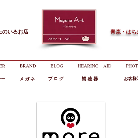
士のいるお店
​青森・は
ER
BRAND
BLOG
HEARING AID
PHOT
ブ ロ グ
補 聴 器
お客様
ナー
メ ガ ネ