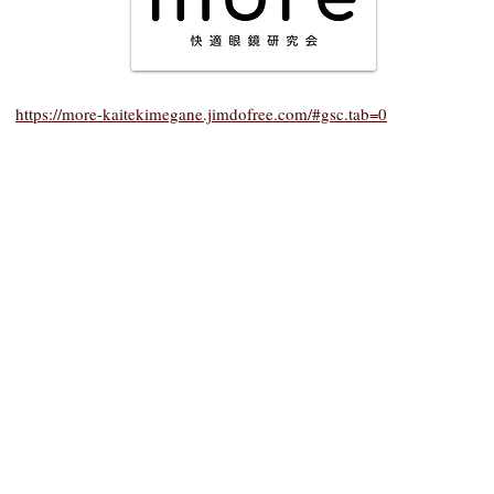
https://more-kaitekimegane.jimdofree.com/#gsc.tab=0