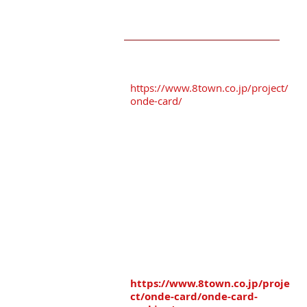
TESTIMONIALS
おんでカード加盟店
駐車場を
ご利用ください
！！
https://www.8town.co.jp/project/
onde-card/
おすすめ駐車場
※「番町さくら野パーキング」
※「オーク駐車場」
※「タイムズ三日町パーキング」
※「八日町中央パーキング」
八戸まちなか共通駐車券を
差し上げております。
駐車場のマップは
こちら↓
https://www.8town.co.jp/proje
ct/onde-card/onde-card-