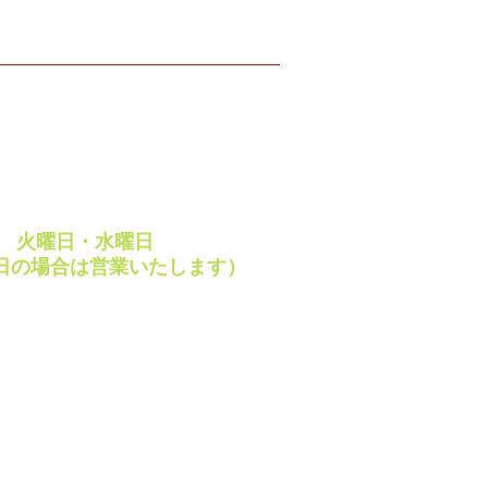
ING HOURS
 ～ 18:00
・祝日
 ～ 18:00
休日
週
火曜日・水曜日
日の場合は営業いたします）
ay・VISA・JCB など
レジットカードご利用
けます。