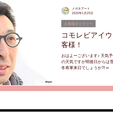
両用
中近両用
メガネアート
2020年1月25日
お客様ギャラリー
コモレビアイウ
客様！
おはよーございます♪ 天気
の天気ですが明後日からは
冬将軍来日でしょうか?! ∞
奥様、御子息様ご家族3人で
敵なE様ご一家(◠‿◕)...