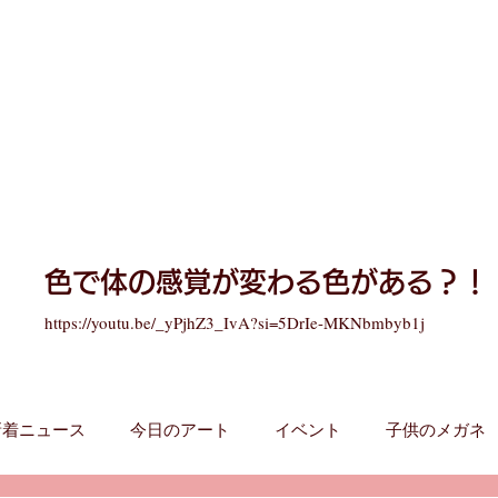
​色で体の感覚が変わる色がある？！
https://youtu.be/_yPjhZ3_IvA?si=5DrIe-MKNbmbyb1j
新着ニュース
今日のアート
イベント
子供のメガネ