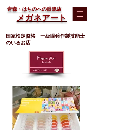
​青森・はちのへの眼鏡店
メガネアート
国家検定資格 一級眼鏡作製技能士
のいるお店