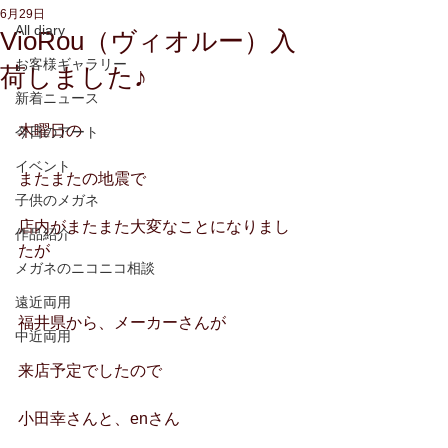
6月29日
All diary
VioRou（ヴィオルー）入
お客様ギャラリー
荷しました♪
新着ニュース
木曜日の
今日のアート
イベント
またまたの地震で
子供のメガネ
店内がまたまた大変なことになりまし
作品紹介
たが
メガネのニコニコ相談
遠近両用
福井県から、メーカーさんが
中近両用
来店予定でしたので
小田幸さんと、enさん