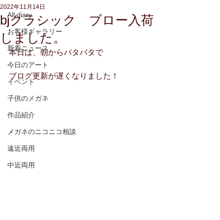
2022年11月14日
All diary
bjクラシック ブロー入荷
お客様ギャラリー
しました。
新着ニュース
本日は、朝からバタバタで
今日のアート
ブログ更新が遅くなりました！
イベント
子供のメガネ
作品紹介
メガネのニコニコ相談
遠近両用
中近両用