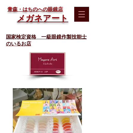
​青森・はちのへの眼鏡店
メガネアート
国家検定資格 一級眼鏡作製技能士
のいるお店