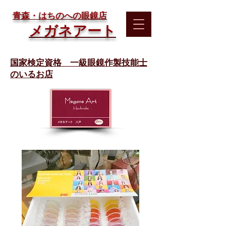
​青森・はちのへの眼鏡店
メガネアート
国家検定資格 一級眼鏡作製技能士
のいるお店