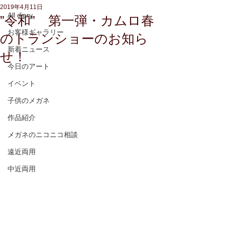
2019年4月11日
All diary
”令和” 第一弾・カムロ春
お客様ギャラリー
のトランショーのお知ら
新着ニュース
せ！
今日のアート
イベント
子供のメガネ
作品紹介
メガネのニコニコ相談
遠近両用
中近両用