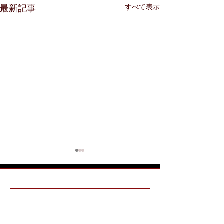
すべて表示
最新記事
メガネアート八戸
青森県八戸市番町２５