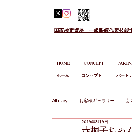
国家検定資格 一級眼鏡作製技能
HOME
CONCEPT
PARTN
ホーム
​コンセプト
パート
All diary
お客様ギャラリー
新
2019年3月9日
メガネのニコニコ相談
遠近
赤桐子ちゃ