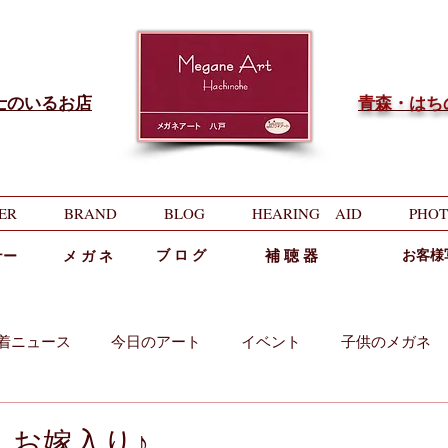
士のいるお店
​青森・は
ER
BRAND
BLOG
HEARING AID
PHOT
ブ ロ グ
補 聴 器
お客様
ナー
メ ガ ネ
着ニュース
今日のアート
イベント
子供のメガネ
両用
中近両用
んお嫁入り♪