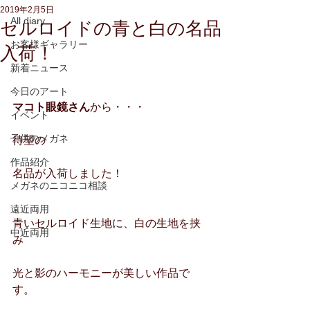
2019年2月5日
All diary
セルロイドの青と白の名品
お客様ギャラリー
入荷！
新着ニュース
今日のアート
マコト眼鏡さん
から・・・
イベント
子供のメガネ
待望の
作品紹介
名品が入荷しました！
メガネのニコニコ相談
遠近両用
青いセルロイド生地に、白の生地を挟
中近両用
み
光と影のハーモニーが美しい作品で
す。