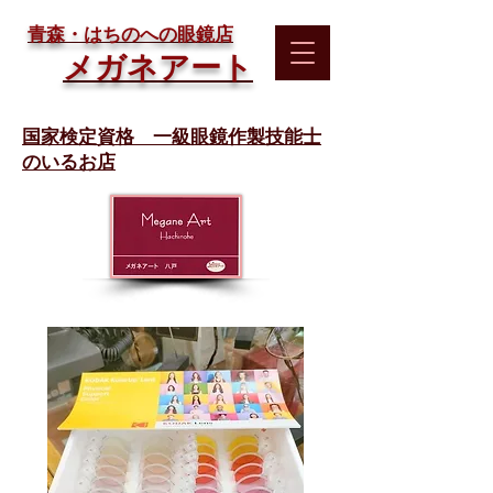
​青森・はちのへの眼鏡店
メガネアート
国家検定資格 一級眼鏡作製技能士
のいるお店