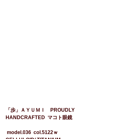
「歩」ＡＹＵＭＩ　PROUDLY  
HANDCRAFTED  マコト眼鏡
 model.036  col.5122ｗ　