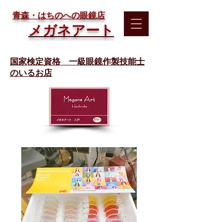
​青森・はちのへの眼鏡店
メガネアート
国家検定資格 一級眼鏡作製技能士
のいるお店