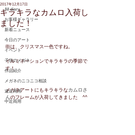
2017年12月17日
All diary
キラキラなカムロ入荷し
お客様ギャラリー
ました！
新着ニュース
今日のアート
街は、クリスマス一色ですね。
イベント
子供のメガネ
イルミネーションでキラキラの季節で
す！
作品紹介
メガネのニコニコ相談
メガネアートにもキラキラな
カムロさ
遠近両用
ん
のフレームが入荷してきました　^^
中近両用