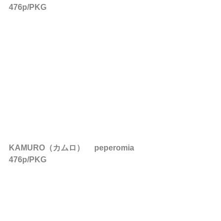
476p/PKG
KAMURO（カムロ） 　peperomia　
476p/PKG