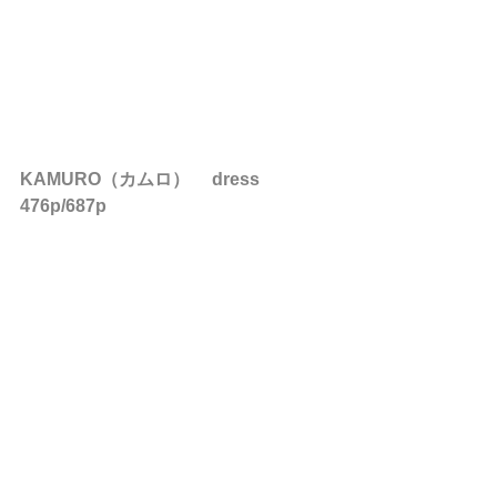
KAMURO（カムロ） 　dress　
476p/687p