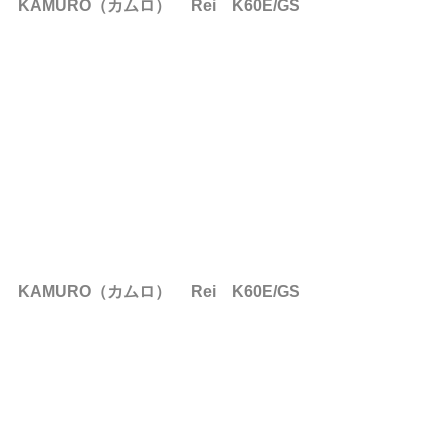
KAMURO（カムロ） 　Rei　K60E/GS
KAMURO（カムロ） 　Rei　K60E/GS