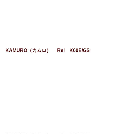
KAMURO（カムロ） 　Rei　K60E/GS