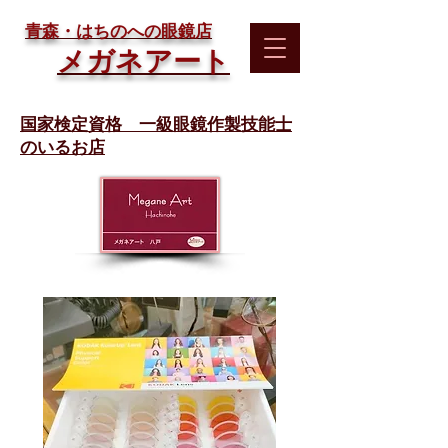
​青森・はちのへの眼鏡店
メガネアート
国家検定資格 一級眼鏡作製技能士
のいるお店