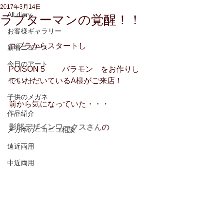
2017年3月14日
All diary
ラプターマンの覚醒！！
お客様ギャラリー
コブラからスタートし
新着ニュース
今日のアート
POISON５　　バラモン　をお作りし
イベント
ていただいているA様がご来店！
子供のメガネ
前から気になっていた・・・
作品紹介
影郎デザインワークスさん
の
メガネのニコニコ相談
遠近両用
中近両用