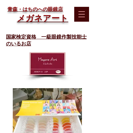
​青森・はちのへの眼鏡店
メガネアート
国家検定資格 一級眼鏡作製技能士
のいるお店