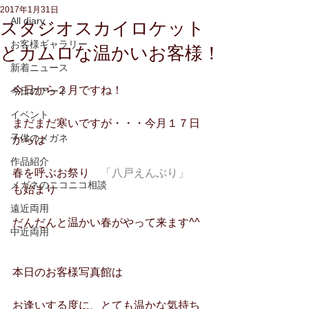
2017年1月31日
All diary
スタジオスカイロケット
お客様ギャラリー
とカムロな温かいお客様！
新着ニュース
今日から２月ですね！
今日のアート
イベント
まだまだ寒いですが・・・今月１７日
子供のメガネ
からは
作品紹介
春を呼ぶお祭り
　「八戸えんぶり」
メガネのニコニコ相談
も始まり
遠近両用
だんだんと温かい春がやって来ます^^
中近両用
本日のお客様写真館は
お逢いする度に、とても温かな気持ち