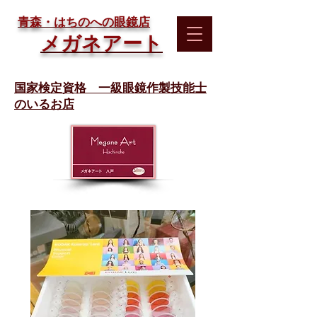
​青森・はちのへの眼鏡店
メガネアート
国家検定資格 一級眼鏡作製技能士
のいるお店