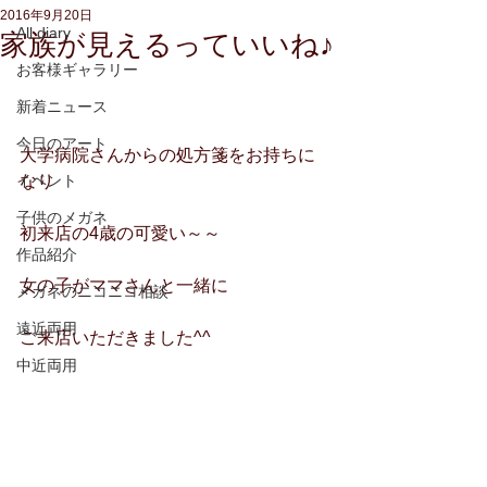
2016年9月20日
All diary
家族が見えるっていいね♪
お客様ギャラリー
新着ニュース
今日のアート
大学病院さんからの処方箋をお持ちに
イベント
なり
子供のメガネ
初来店の4歳の可愛い～～
作品紹介
女の子がママさんと一緒に
メガネのニコニコ相談
遠近両用
ご来店いただきました^^
中近両用