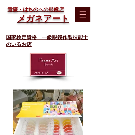
​青森・はちのへの眼鏡店
メガネアート
国家検定資格 一級眼鏡作製技能士
のいるお店