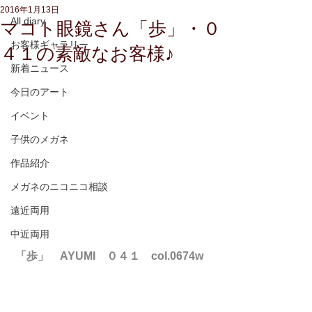
2016年1月13日
All diary
マコト眼鏡さん「歩」・０
お客様ギャラリー
４１の素敵なお客様♪
新着ニュース
今日のアート
イベント
子供のメガネ
作品紹介
メガネのニコニコ相談
遠近両用
中近両用
「歩」　AYUMI　０４１　col.0674w