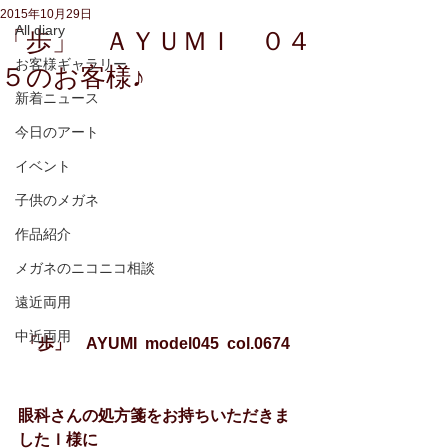
2015年10月29日
All diary
「歩」 ＡＹＵＭＩ ０４
お客様ギャラリー
５のお客様♪
新着ニュース
今日のアート
イベント
子供のメガネ
作品紹介
メガネのニコニコ相談
遠近両用
中近両用
「歩」　AYUMI  model045  col.0674
眼科さんの処方箋をお持ちいただきま
したＩ様に