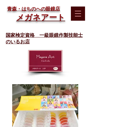
​青森・はちのへの眼鏡店
メガネアート
国家検定資格 一級眼鏡作製技能士
のいるお店