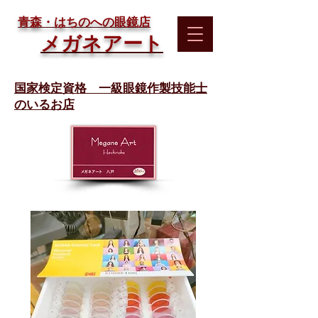
​青森・はちのへの眼鏡店
メガネアート
国家検定資格 一級眼鏡作製技能士
のいるお店