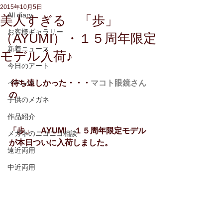
2015年10月5日
All diary
美人すぎる 「歩」
お客様ギャラリー
（AYUMI）・１５周年限定
新着ニュース
モデル入荷♪
今日のアート
イベント
待ち遠しかった・・・
マコト眼鏡さん
の
子供のメガネ
作品紹介
「歩」　AYUMI　１５周年限定モデル
メガネのニコニコ相談
が本日ついに入荷しました。
遠近両用
中近両用