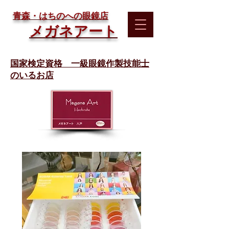
​青森・はちのへの眼鏡店
メガネアート
国家検定資格 一級眼鏡作製技能士
のいるお店