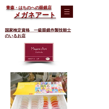
​青森・はちのへの眼鏡店
メガネアート
国家検定資格 一級眼鏡作製技能士
のいるお店