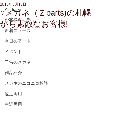
2015年3月13日
All diary
○メガネ（Ｚparts)の札幌
お客様ギャラリー
から素敵なお客様!
新着ニュース
今日のアート
イベント
子供のメガネ
作品紹介
メガネのニコニコ相談
遠近両用
中近両用