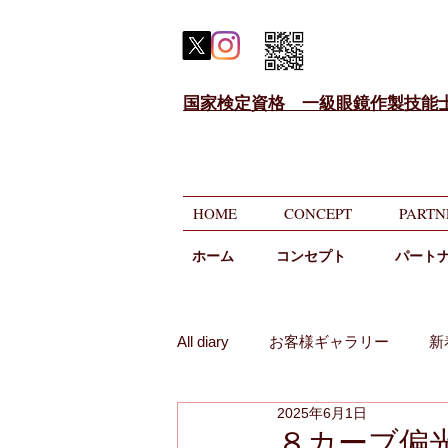
国家検定資格 一級眼鏡作製技能
HOME
CONCEPT
PARTN
ホーム
​コンセプト
パート
All diary
お客様ギャラリー
新
2025年6月1日
メガネのニコニコ相談
遠近
８カーブ偏