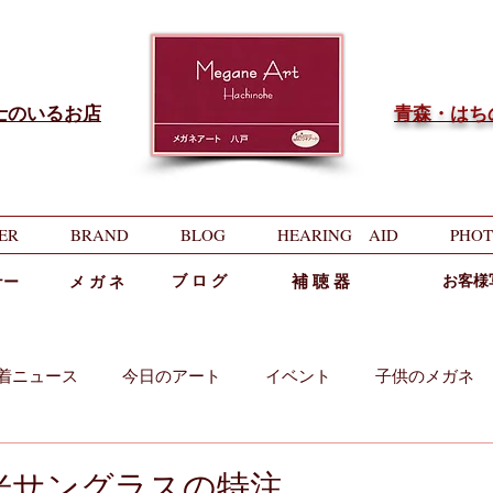
士のいるお店
​青森・は
ER
BRAND
BLOG
HEARING AID
PHOT
ブ ロ グ
補 聴 器
お客様
ナー
メ ガ ネ
着ニュース
今日のアート
イベント
子供のメガネ
両用
中近両用
光サングラスの特注