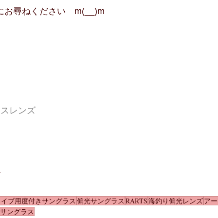
お尋ねください　m(__)m
ラスレンズ
ス
ズ
ライブ用度付きサングラス
偏光サングラス
RARTS
海釣り偏光レンズ
アー
サングラス