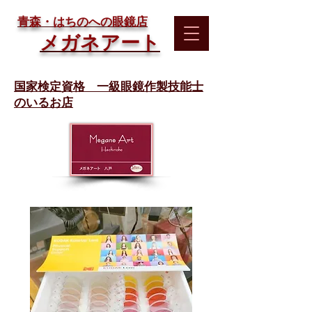
​青森・はちのへの眼鏡店
メガネアート
国家検定資格 一級眼鏡作製技能士
のいるお店