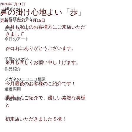
2020年1月31日
All diary
鼻の掛け心地よい「歩」
お客様ギャラリー
更新日：
2021年4月15日
今月も沢山のお客様方にご来店いただ
新着ニュース
きまして
今日のアート
マコトにありがとうございます。
イベント
子供のメガネ
来月も宜しくお願い申し上げます。
作品紹介
メガネのニコニコ相談
今月最後のお客様のご紹介です！
遠近両用
眼科さんご紹介で、優しい素敵な奥様
中近両用
と
初来店いただきましたＳ様！