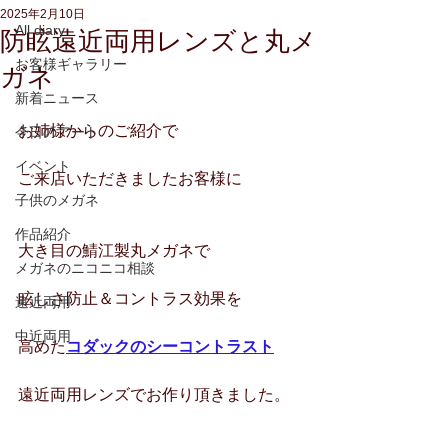
2025年2月10日
All diary
防眩遠近両用レンズと丸メ
お客様ギャラリー
ガネ
新着ニュース
お姉様からのご紹介で
今日のアート
イベント
ご来店いただきましたお客様に
子供のメガネ
作品紹介
大き目の鯖江製丸メガネで
メガネのニコニコ相談
眩しさ防止＆コントラス効果を
遠近両用
中近両用
高めた
コダックのシーコントラスト
遠近両用レンズでお作り頂きました。