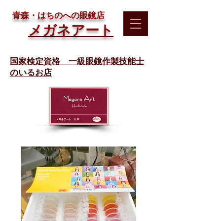
​青森・はちのへの眼鏡店
メガネアート
国家検定資格 一級眼鏡作製技能士
のいるお店