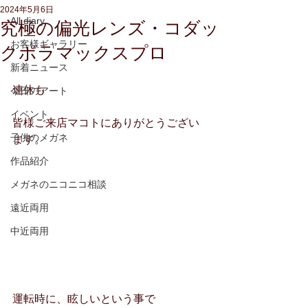
2024年5月6日
All diary
究極の偏光レンズ・コダッ
お客様ギャラリー
クポラマックスプロ
新着ニュース
連休も
今日のアート
イベント
皆様ご来店マコトにありがとうござい
子供のメガネ
ます。
作品紹介
メガネのニコニコ相談
遠近両用
中近両用
運転時に、眩しいという事で