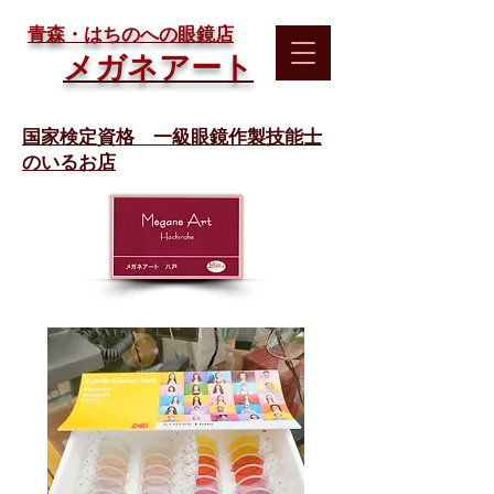
​青森・はちのへの眼鏡店
メガネアート
国家検定資格 一級眼鏡作製技能士
のいるお店