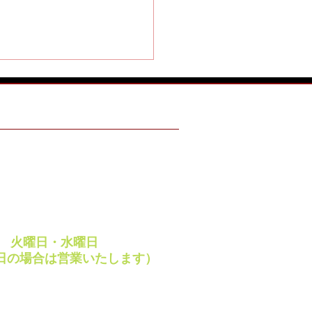
ING HOURS
 ～ 18:00
・祝日
両用・中近両用のご紹介
 ～ 18:00
えてきました。
休日
週
火曜日・水曜日
日の場合は営業いたします）
ay・VISA・JCB など
レジットカードご利用