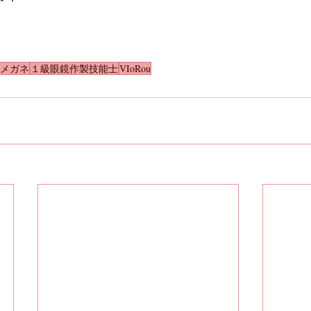
メガネ
１級眼鏡作製技能士
VIoRou