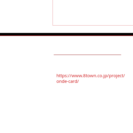
TESTIMONIALS
おんでカード加盟店
駐車場を
ご利用ください
！！
https://www.8town.co.jp/project/
onde-card/
VioRou(ビオルー）の素敵な
お客様♪
おすすめ駐車場
※「番町さくら野パーキング」
※「オーク駐車場」
※「タイムズ三日町パーキング」
※「八日町中央パーキング」
八戸まちなか共通駐車券を