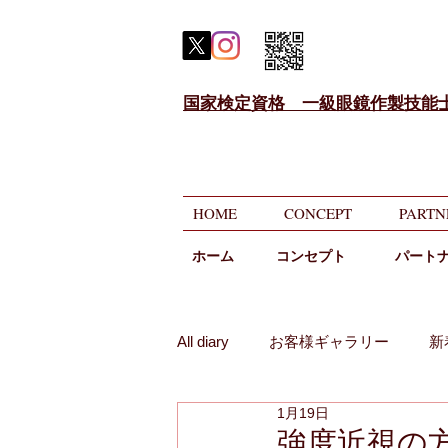
国家検定資格 一級眼鏡作製技能
HOME
CONCEPT
PARTN
ホーム
​コンセプト
パート
All diary
お客様ギャラリー
新
1月19日
メガネのニコニコ相談
遠近
強度近視の