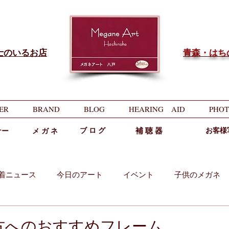
士のいるお店
​青森・は
ER
BRAND
BLOG
HEARING AID
PHOT
ブ ロ グ
補 聴 器
お客様
ナー
メ ガ ネ
着ニュース
今日のアート
イベント
子供のメガネ
両用
中近両用
方へのおすすめフレーム