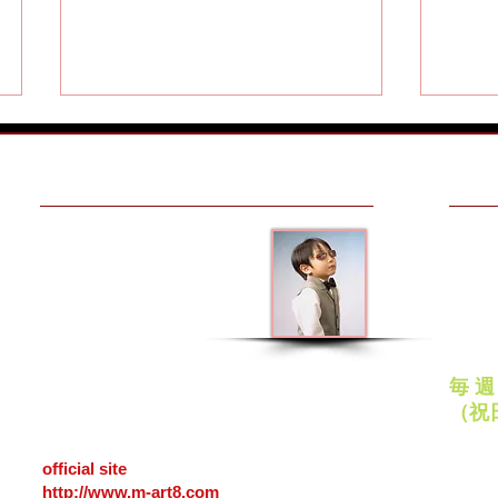
MAKE AN APPOINTMENT
OPEN
メガネアート八戸
平日
10:00
青森県八戸市番町２５
ナクイサンポートビル１Ｆ
日曜
5月（GW）の定休日のお知ら
遠近
（カネイリ様向い）
11:00
031-0031
〒
せ！
が増
定
ＴＥＬ
0178-45-0178
毎 
25,
Bancho Hachinohe
city Aomori
（祝
031-0031 Japan
PayP
official site
各種ク
http://www.m-art8.com