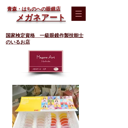
​青森・はちのへの眼鏡店
メガネアート
国家検定資格 一級眼鏡作製技能士
のいるお店