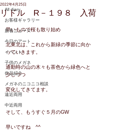
2022年4月25日
All diary
リドル R－１９８ 入荷
お客様ギャラリー
早いもので桜も散り始め
新着ニュース
今日のアート
北東北は、これから新緑の季節に向か
イベント
っていきます。
子供のメガネ
通勤時の山の木々も茶色から緑色へと
作品紹介
少しづつ
メガネのニコニコ相談
変化してきてます。
遠近両用
中近両用
そして、もうすぐ５月のGW
早いですね　^^