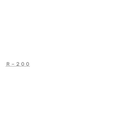
Ｒ－２００