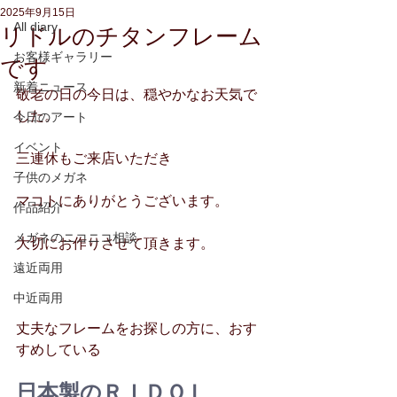
2025年9月15日
All diary
リドルのチタンフレーム
お客様ギャラリー
です
新着ニュース
敬老の日の今日は、穏やかなお天気で
した。
今日のアート
イベント
三連休もご来店いただき
子供のメガネ
マコトにありがとうございます。
作品紹介
メガネのニコニコ相談
大切にお作りさせて頂きます。
遠近両用
中近両用
丈夫なフレームをお探しの方に、おす
すめしている
日本製の
ＲＩＤＯＬ   