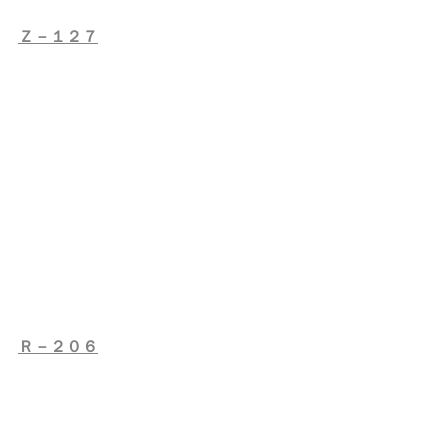
Ｚ－１２７
Ｒ－２０６