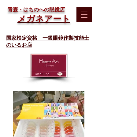
​青森・はちのへの眼鏡店
メガネアート
国家検定資格 一級眼鏡作製技能士
のいるお店