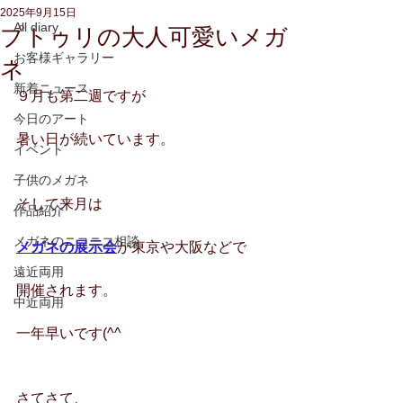
2025年9月15日
All diary
プトゥリの大人可愛いメガ
お客様ギャラリー
ネ
新着ニュース
９月も第二週ですが
今日のアート
暑い日が続いています。
イベント
子供のメガネ
そして来月は
作品紹介
メガネのニコニコ相談
メガネの展示会
が東京や大阪などで
遠近両用
開催されます。
中近両用
一年早いです(^^
さてさて、