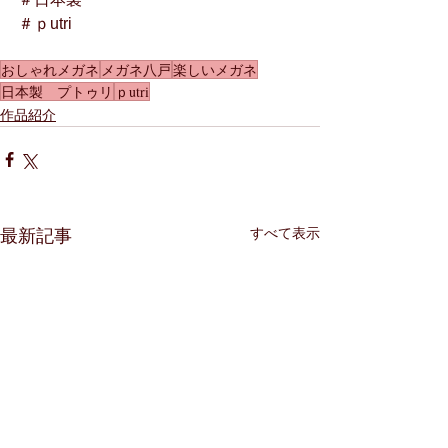
＃ｐutri
おしゃれメガネ
メガネ八戸
楽しいメガネ
日本製 プトゥリ
ｐutri
作品紹介
すべて表示
最新記事