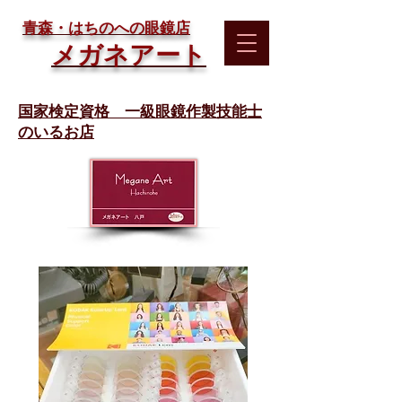
​青森・はちのへの眼鏡店
メガネアート
国家検定資格 一級眼鏡作製技能士
のいるお店