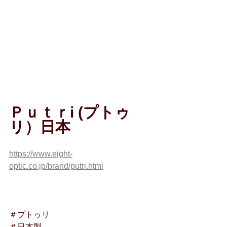
Ｐｕｔｒi (プトゥ
リ）日本
https://www.eight-
optic.co.jp/brand/putri.html
＃プトゥリ
＃日本製