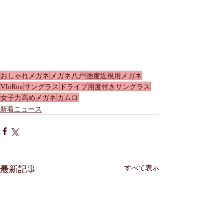
おしゃれメガネ
メガネ八戸
強度近視用メガネ
VIoRou
サングラス
ドライブ用度付きサングラス
女子力高めメガネ
カムロ
新着ニュース
すべて表示
最新記事