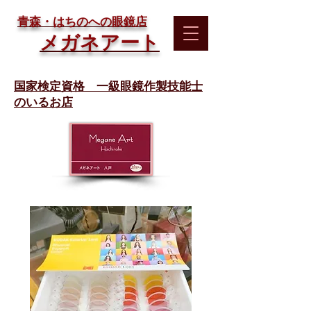
​青森・はちのへの眼鏡店
メガネアート
国家検定資格 一級眼鏡作製技能士
のいるお店