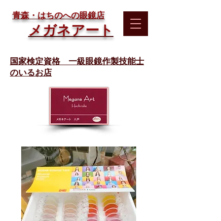
​青森・はちのへの眼鏡店
メガネアート
国家検定資格 一級眼鏡作製技能士
のいるお店