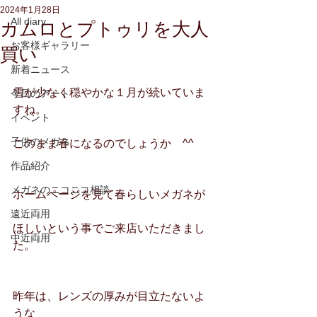
2024年1月28日
All diary
カムロとプトゥリを大人
お客様ギャラリー
買い
新着ニュース
雪が少なく穏やかな１月が続いていま
今日のアート
すね。
イベント
子供のメガネ
このまま春になるのでしょうか　^^
作品紹介
メガネのニコニコ相談
ホームページを見て春らしいメガネが
遠近両用
ほしいという事でご来店いただきまし
中近両用
た。
昨年は、レンズの厚みが目立たないよ
うな