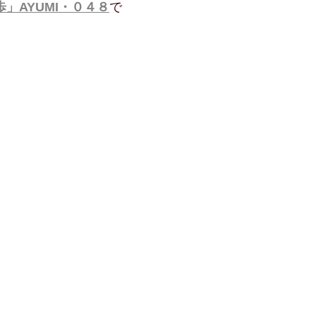
」AYUMI・０４８
で