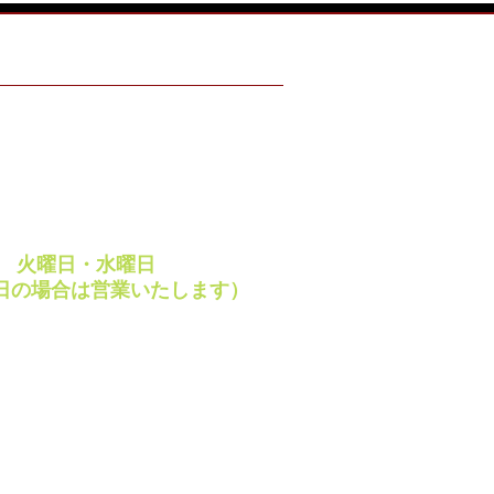
ING HOURS
 ～ 18:00
・祝日
、絶賛 「みそ餅」 制
 ～ 18:00
です
休日
週
火曜日・水曜日
日の場合は営業いたします）
ay・VISA・JCB など
レジットカードご利用
けます。