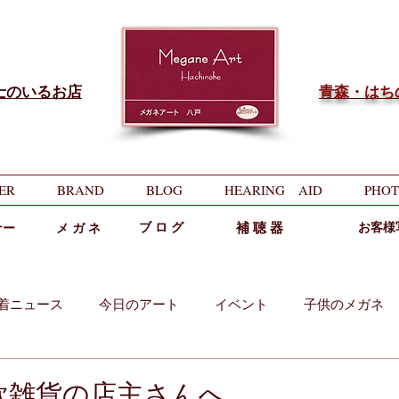
士のいるお店
​青森・は
ER
BRAND
BLOG
HEARING AID
PHOT
ブ ロ グ
補 聴 器
お客様
ナー
メ ガ ネ
着ニュース
今日のアート
イベント
子供のメガネ
両用
中近両用
欧雑貨の店主さんへ