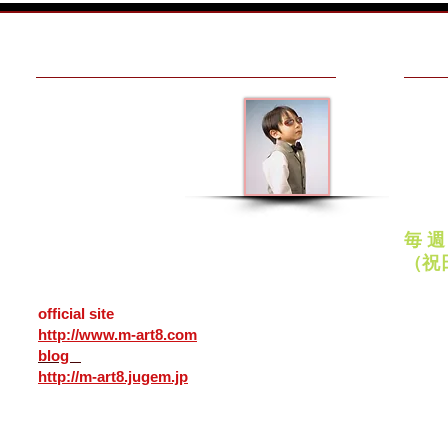
MAKE AN APPOINTMENT
OPEN
メガネアート八戸
平日
10:00
青森県八戸市番町２５
ナクイサンポートビル１Ｆ
日曜
ゴルフには「歩」AYUMIのサ
只今
（カネイリ様向い）
11:00
031-0031
〒
ングラス
作中
定
ＴＥＬ
0178-45-0178
毎 
25,
Bancho Hachinohe
city Aomori
（祝
031-0031 Japan
PayP
official site
各種ク
http://www.m-art8.com
いただ
blog
http://m-art8.jugem.jp