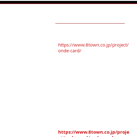
TESTIMONIALS
おんでカード加盟店
駐車場を
ご利用ください
！！
https://www.8town.co.jp/project/
onde-card/
VioRouのサングラスと三社大
祭期間中の営業時間のお知ら
おすすめ駐車場
せ！
※「番町さくら野パーキング」
※「オーク駐車場」
※「タイムズ三日町パーキング」
※「八日町中央パーキング」
八戸まちなか共通駐車券を
差し上げております。
駐車場のマップは
こちら↓
https://www.8town.co.jp/proje