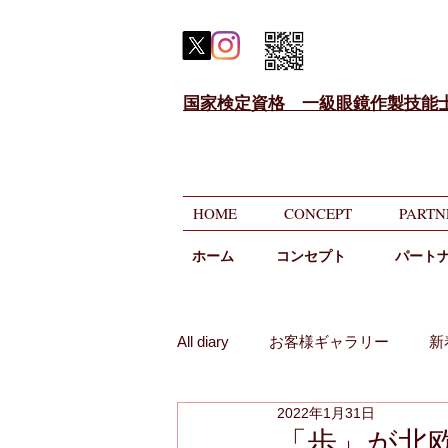
国家検定資格 一級眼鏡作製技能
HOME
CONCEPT
PARTN
ホーム
​コンセプト
パート
All diary
お客様ギャラリー
新
2022年1月31日
メガネのニコニコ相談
遠近
「歩」が北