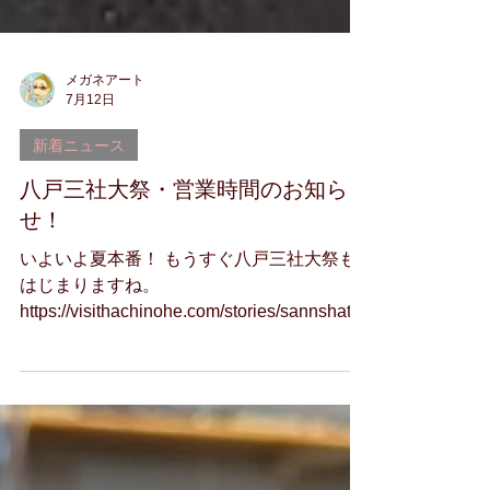
メガネアート
7月12日
新着ニュース
八戸三社大祭・営業時間のお知ら
せ！
いよいよ夏本番！ もうすぐ八戸三社大祭も
はじまりますね。
https://visithachinohe.com/stories/sannshatai
sai_schedule/ ２０２６年の八戸三社大祭期
間中の 営業時間をお知らせいたします。 ７
月３１日（金）・前夜祭 １０：００～２
１：００（予定）