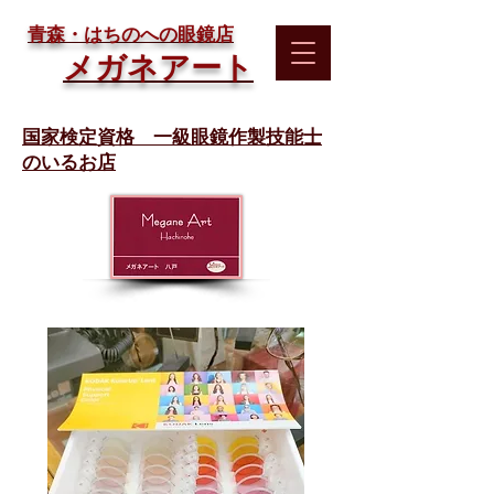
​青森・はちのへの眼鏡店
メガネアート
国家検定資格 一級眼鏡作製技能士
のいるお店