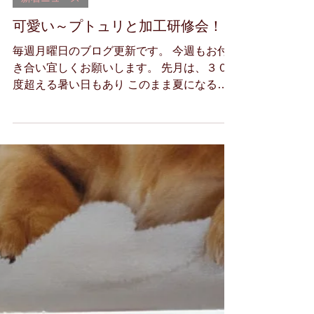
メガネアート
6月8日
新着ニュース
可愛い～プトュリと加工研修会！
毎週月曜日のブログ更新です。 今週もお付
き合い宜しくお願いします。 先月は、３０
度超える暑い日もあり このまま夏になるの
かと思いましたが ここの所寒いですね。 気
温差ありますので風邪などお気をつけくださ
い。 エイトオプティクより 草花や自然をモ
チーフにデザインされている プトゥリが入
荷しました！ https://www.eight-
optic.co.jp/brand/putri.html 大人可愛いメガネ
で、初夏を楽しんでみませんか？ ^^
∞・・・・・・・・・・・・・・・・・・・
・・・・・・・・・・∞ さてさて・・・ 明