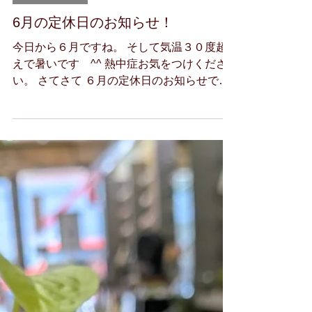
メガネアート
5月31日
新着ニュース
6月の定休日のお知らせ！
今日から６月ですね。 そして気温３０度超
えで暑いです ^^ 熱中症お気をつけくださ
い。 さてさて ６月の定休日のお知らせで
す！ 今月は、お友達の眼鏡店 秋田大舘のプ
リーマさん と 岩手盛岡＆矢巾のスマイルメ
ガネさん が八戸に来ていただき メガネアー
トで、眼鏡の加工勉強会を行う予定です。
せっかく来ていただくので 八戸の食と観光
地もご案内するので 今から楽しみです ^^
６月店休日 ２日（火曜日）・３日（水曜
日） ９日（火曜日）・１０日（水曜日） １