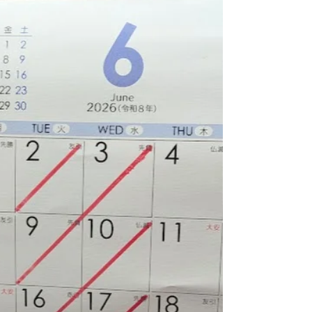
日と明後日は メガネアートに、大舘のプリ
ーマさんと 盛岡のスマイルメガネさんがご
来店！！ トプコンさんにも ご来店いただき
ツーポイントの加工研修していただきます。
その後は、みんなで八戸観光して 夜は交流
会で情報交換して楽しみたいと思います。
年に、２回の勉強会ですが 八戸は初めて、
皆様に喜んでいただけるように 楽しみたい
と思います。 ＃春の研修会 ＃プトウリ ＃可
愛いメガネ