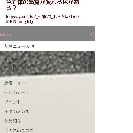
​色で体の感覚が変わる色があ
る？！
https://youtu.be/_yPjhZ3_IvA?si=5DrIe-
MKNbmbyb1j
BLOG
新着ニュース
All diary
お客様ギャラリ
ー
新着ニュース
今日のアート
イベント
子供のメガネ
作品紹介
メガネのニコニ