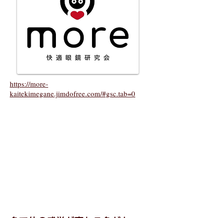
https://more-
kaitekimegane.jimdofree.com/#gsc.tab=0