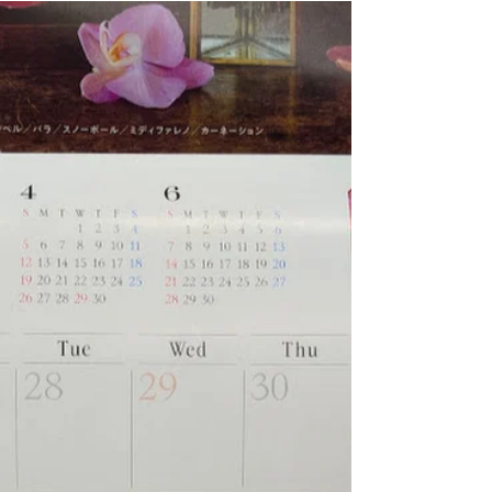
軽い軽いオンビート入荷！
週末も東北町、野辺地、三沢市など 遠方よ
りご来店マコトにありがとうございます。
ご注文いただきました眼鏡は、 大切＆大事
に加工させていただきます。 ※ 入荷情報
です！ 軽くておしゃれなメガネを制作する
メーカーさん オンビートさんより
http://www.onbeat.jp/index.html 春の新作が入
荷しました。 本日は、2モデルのご紹介です
が 他にも入荷しておりますので 機会見てご
紹介させていただきます(^_-)-☆ ＃オンビー
ト ＃ベーターチタン ＃とにかく軽いメガネ